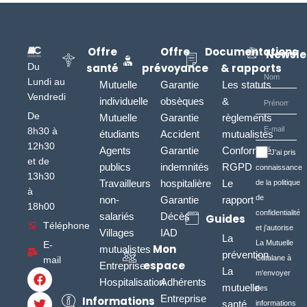
Offre
Offre
Documentations
Newsle
Du
santé
prévoyance
& rapports
Lundi au
Mutuelle
Garantie
Les statuts
Vendredi
individuelle
obsèques
&
De
Mutuelle
Garantie
règlements
8h30 à
étudiants
Accident
mutualistes
12h30
Agents
Garantie
Conformité
J'ai pris
et de
publics
indemnités
RGPD
connaissance
13h30
Travailleurs
hospitalière
Le
de la politique
à
de
non-
Garantie
rapport
18h00
confidentialité
salariés
Décès
Guides
Téléphone
et j'autorise
Villages
IAD
La
La Mutuelle
E-
Mon
mutualistes
prévention
Catalane à
mail
espace
Entreprise
La
m'envoyer
Hospitalisation
Adhérents
mutuelle
des
Entreprise
Informations
santé
informations