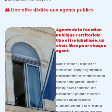
👥 Une offre dédiée aux agents publics
Agents de la Fonction
Publique Territoriale :
Une offre labellisée, un
choix libre pour chaque
agent.
Dans le cadre du dispositif de
labellisation, chaque agent public
choisit librement un contrat santé au
sein de notre gamme Fonction
Publique.Dès l’adhésion, une
attestation de garantie labellisée
valable 1 an lui est remise
automatiquement : il lui suffit de la