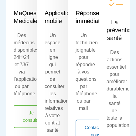
MaQuestion
Application
Réponse
Medicale
mobile
immédiate
La
prévention
Des
Un
Un
santé
médecins
espace
technicien
disponibles
en
joignable
Des
24H/24
ligne
pour
actions
et 7J/7
qui
répondre
essentiel
via
permet
à vos
pour
l'application
de
questions
améliorer
ou par
consulter
par
durablement
téléphone
les
téléphone
la
informations
ou par
santé
relatives
mail
de
Je
à votre
toute la
consulte
contrat
population.
Contactez-
santé
nous